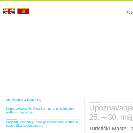
Poč
Art, Plastics & Recycling
Upoznavanje 
Uspostavljanje Via Dinarica - uvod u regionalnu
platformu saradnje
25. – 30. ma
Projekat valorizacije etno-gastronomske baštine u
oblasti Skadarskog jezera
Turistički Master