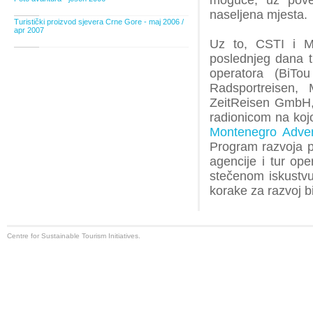
moguće, uz povez
naseljena mjesta.
Turistički proizvod sjevera Crne Gore - maj 2006 /
apr 2007
Uz to, CSTI i Mo
poslednjeg dana t
operatora (BiTo
Radsportreisen,
ZeitReisen GmbH, 
radionicom na kojo
Montenegro Adve
Program razvoja pl
agencije i tur ope
stečenom iskustvu,
korake za razvoj b
Centre for Sustainable Tourism Initiatives.