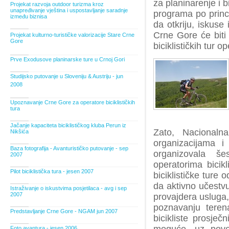
za planinarenje i 
Projekat razvoja outdoor turizma kroz
unapređivanje vještina i uspostavljanje saradnje
programa po princ
između biznisa
da otkriju, iskuse
Crne Gore će biti 
Projekat kulturno-turističke valorizacije Stare Crne
Gore
biciklističkih tur 
Prve Exodusove planinarske ture u Crnoj Gori
Studijsko putovanje u Sloveniju & Austriju - jun
2008
Upoznavanje Crne Gore za operatore biciklističkih
tura
Jačanje kapaciteta biciklističkog kluba Perun iz
Zato, Nacionalna
Nikšića
organizacijama i
Baza fotografija - Avanturističko putovanje - sep
organizovala še
2007
operatorima bicikl
Pilot biciklistička tura - jesen 2007
biciklističke ture
da aktivno učestvu
Istraživanje o iskustvima posjetilaca - avg i sep
2007
provajdera usluga, 
poznavanju teren
Predstavljanje Crne Gore - NGAM jun 2007
bicikliste prosječ
Foto avantura - jesen 2006